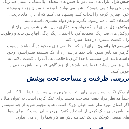
جنس نازل:
نازل های مه پاش با جنس های مختلف پلاستیکی، استیل ضد زنگ
و برنجی تولید می شوند که شما می توانید با توجه به میزان هزینه و بودجه
خود، بهترین گزینه را انتخاب کنید. پیشنهاد می کنیم که از نازل های برنجی
استفاده کنید تا هم رسوب نگیرند و هم دوام بیشتری داشته باشند.
روکش نازل:
برای این که دوام و ماندگاری نازل بیشتر شود، می توان از
روکش های ضد زنگ استفاده کرد تا احتمال زنگ زدگی آنها پایین بیاید و رطوبت
را با کیفیت بیشتری در فضا اسپری کنند.
سیستم فیلتراسیون:
برای این که ناخالصی های موجود در آب باعث رسوب
گرفتن مه پاش نشود، باید حتماً بر سر راه آن یک سیستم فیلتراسیون وجود
داشته باشد. این سیستم با جدا کردن ناخالصی ها، آب را با کیفیت بالایی به
نازل ها می رساند. فقط شما باید هر از چند گاهی فیلتر مه پاش صنعتی را
عوض کنید.
بررسی ظرفیت و مساحت تحت پوشش
از دیگر نکات بسیار مهم برای انتخاب بهترین مدل مه پاش فشار بالا که باید
حتماً مد نظر قرار دهید، مساحت محیط برای خنک کردن است. به عنوان مثال،
اگر فضای مورد نظر شما خیلی بزرگ است، شاید مجبور شوید از چند سیستم
مه پاش برای خنک کردن آن استفاده کنید؛ این در حالی است که برای سوله
های صنعتی کوچک تر، یک عدد مه پاش هم کار شما را راه می اندازد.