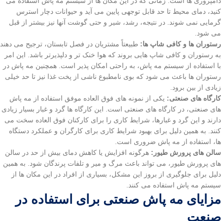
دامپروری ها است. زمانی که در این مکان ها از سیستم مه پاش استفاده می
کنید، دمای محیط تا حد قابل توجهی پایین می آید و حیوانات دچار استرس
گرمایی نمی شوند. در نتیجه، رشد، شیر و حتی گوشت آنها نیز بیشتر از قبل
می شود.
رستوران ها و کافی شاپ ها:
طبیعتاً مشتریان در فصل تابستان، ترجیح می دهند
به رستوران و کافی شاپ هایی بروند که هوا خنک تر و دلپذیرتر باشد. این امر
با استفاده از سیستم مه پاش، به راحتی امکان پذیر است. همچنین مه پاش در
رستوران ها باعث می شود که بوی نامطبوع ناشی از پخت غذا نیز تا حد خیلی
زیادی از بین برود.
کارگاه های صنعتی:
یکی از نمونه های فوق العاده موفق استفاده از مه پاش
های صنعتی، در کارگاه های صنعتی است. این کارگاه ها گرد و غبار بسیار زیادی
دارند و این گرد و غبارها، شرایط کاری را برای کارکنان فوق العاده سخت می
کنند. به همین دلیل برای بهبود شرایط کاری برای کارگران و عملکرد دستگاه
ها، استفاده از مه پاش ضروری است.
سالن های پرورش طیور:
هرگونه افزایش یا کاهش دمای بیش از حد در سالن
های پرورش طیور، می تواند باعث مرگ و میر و تلفات پرندگان شود. به همین
دلیل برای جلوگیری از بروز این مشکل، بسیاری از افراد در این مکان ها از
سیستم مه پاش استفاده می کنند.
مزایای مه پاش صنعتی برای استفاده در
صنعت