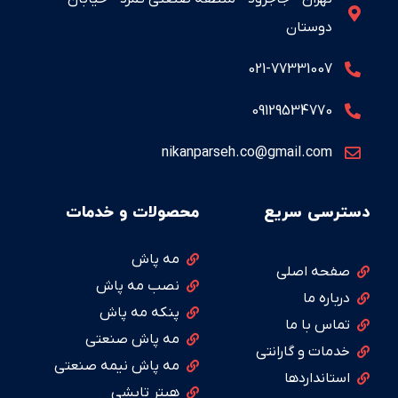
دوستان
021-77331007
09129534770
nikanparseh.co@gmail.com
دسترسی سریع
محصولات و خدمات
مه پاش
صفحه اصلی
نصب مه پاش
درباره ما
پنکه مه پاش
تماس با ما
مه پاش صنعتی
خدمات و گارانتی
مه پاش نیمه صنعتی
استانداردها
هیتر تابشی