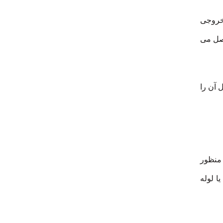
 خروجی
تصل می
 آن را
منظور
ا لوله