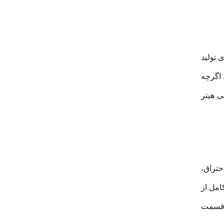
 تولید
 اگرچه
ی هیتر
تراق،
امل از
ر قسمت