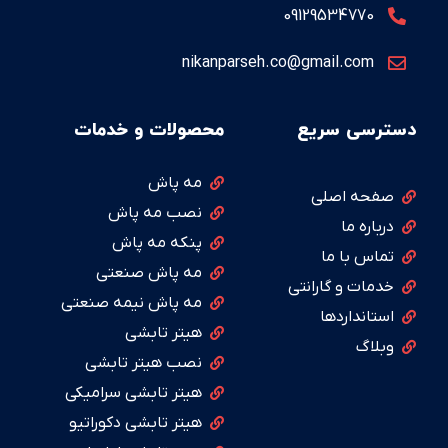
09129534770
nikanparseh.co@gmail.com
دسترسی سریع
محصولات و خدمات
مه پاش
صفحه اصلی
نصب مه پاش
درباره ما
پنکه مه پاش
تماس با ما
مه پاش صنعتی
خدمات و گارانتی
مه پاش نیمه صنعتی
استانداردها
هیتر تابشی
وبلاگ
نصب هیتر تابشی
هیتر تابشی سرامیکی
هیتر تابشی دکوراتیو