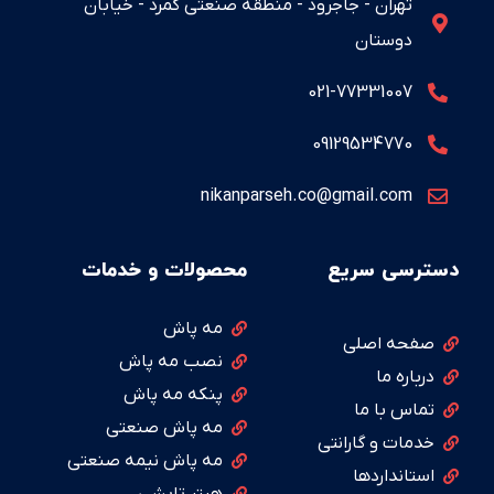
تهران - جاجرود - منطقه صنعتی کمرد - خیابان
دوستان
021-77331007
09129534770
nikanparseh.co@gmail.com
دسترسی سریع
محصولات و خدمات
مه پاش
صفحه اصلی
نصب مه پاش
درباره ما
پنکه مه پاش
تماس با ما
مه پاش صنعتی
خدمات و گارانتی
مه پاش نیمه صنعتی
استانداردها
هیتر تابشی