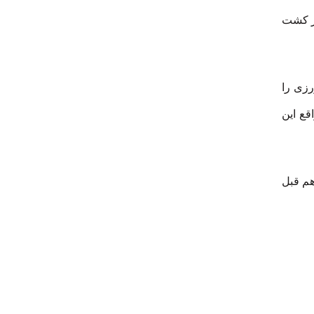
در کشت
رزی را
قع این
هم قبل