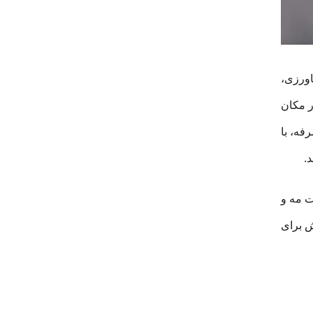
اورزی،
ر مکان
فه، با
د.
ت مه و
ش برای