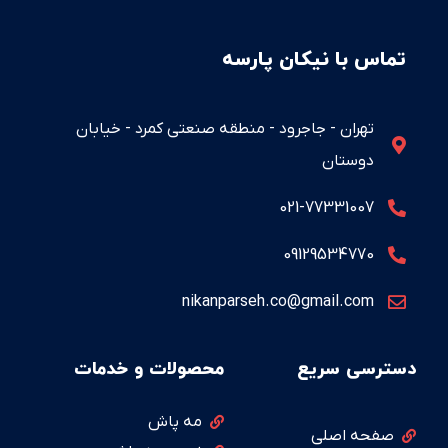
تماس با نیکان پارسه
تهران - جاجرود - منطقه صنعتی کمرد - خیابان
دوستان
021-77331007
09129534770
nikanparseh.co@gmail.com
دسترسی سریع
محصولات و خدمات
مه پاش
صفحه اصلی