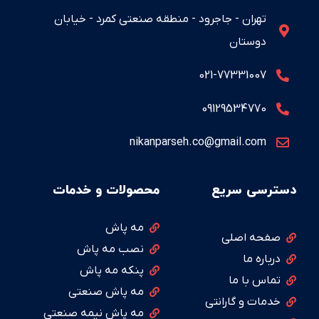
تهران - جاجرود - منطقه صنعتی کمرد - خیابان
دوستان
021-77331007
09129534770
nikanparseh.co@gmail.com
دسترسی سریع
محصولات و خدمات
مه پاش
صفحه اصلی
نصب مه پاش
درباره ما
پنکه مه پاش
تماس با ما
مه پاش صنعتی
خدمات و گارانتی
مه پاش نیمه صنعتی