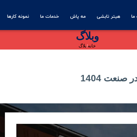
 ما
هیتر تابشی
مه پاش
خدمات ما
نمونه کارها
وبلاگ
خانه
بلاگ
نعت 1404