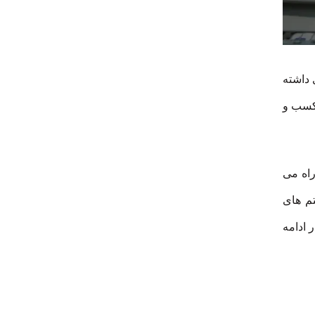
 داشته
 کسب و
راه می
تم های
 ادامه