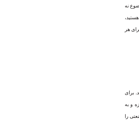
ضوع نه
هستید،
رای هر
. برای
ه و به
عتی را