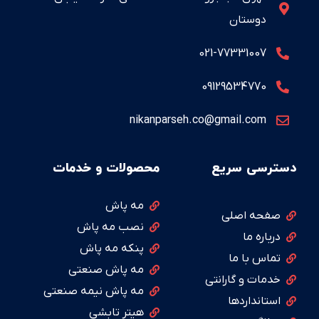
دوستان
021-77331007
09129534770
nikanparseh.co@gmail.com
دسترسی سریع
محصولات و خدمات
مه پاش
صفحه اصلی
نصب مه پاش
درباره ما
پنکه مه پاش
تماس با ما
مه پاش صنعتی
خدمات و گارانتی
مه پاش نیمه صنعتی
استانداردها
هیتر تابشی