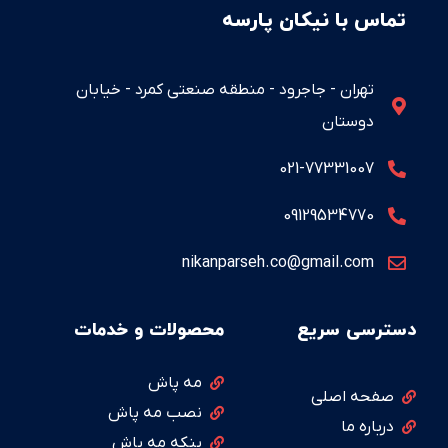
تماس با نیکان پارسه
تهران - جاجرود - منطقه صنعتی کمرد - خیابان
دوستان
021-77331007
09129534770
nikanparseh.co@gmail.com
دسترسی سریع
محصولات و خدمات
مه پاش
صفحه اصلی
نصب مه پاش
درباره ما
پنکه مه پاش