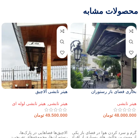
محصولات مشابه
بخاری فضای باز رستوران
هیتر تابشی آلاچیق
هیتر تابشی
هیتر تابشی
,
هیتر تابشی لوله ای
48.000.000
تومان
49.500.000
تومان
افزودن به سبد خرید
افزودن به سبد خرید
گرم و سرد کردن هوا در فضای باز یکی
آلاچیق‌ها فضاهایی در پارک‌ها،
از مهمترین چالش های بسیاری از افراد
رستوران‌ها، مجموعه‌های تفریحی-