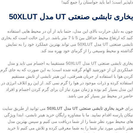
دلپذیر است؛ اما باید حواستان را جمع کنید!
بخاری تابشی صنعتی UT مدل 50XLUT
چون به دلیل حرارت بالای این مدل، حتما باید از آن در محیط هایی استفاده
کنید که ارتفاع محیط حداقل بین 5 تا 7 متر باشد. در این حالت است که بخاری
تابشی صنعتی UT مدل 50XLUT می تواند بهترین عملکرد خود را به نمایش
گذاشته و محیط وسیعی را از گرمای خود بهره مند کند.
بخاری تابشی صنعتی UT مدل 50XLUT مستقیما به اجسام می تابد و مدل
عملکردی آن از خورشید الهام گرفته شده است؛ به این صورت که به جای گرم
کردن هوا با استفاده از جریان همرفتی، این هیتر تابشی از تابش مستقیم
استفاده کرده و ذرات موجود در هوا را گرم نمی کند. از این رو اتلاف انرژی در
این مدل بسیار کم بوده و زمان مورد نیاز آن برای گرم کردن اجسام و افراد
حاضر در محیط نیز بسیار کم می باشد.
برای
خرید بخاری تابشی صنعتی UT مدل 50XLUT
می توانید از طریق سایت
نیکان پارسه اقدام نمایید. ما با مشاوره رایگان خرید هیتر تابشی، ابتدا ویژگی
های محیط مورد نظر شما را از شما دریافت می کنیم و سپس بهترین مدل
هیتر تابشی مورد نیاز شما را به شما معرفی کرده و تلاش می کنیم تا خرید