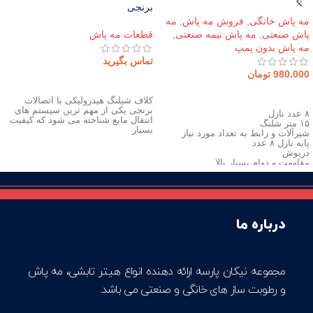
برنجی
مه پاش خانگی
,
فروش مه پاش
,
مه
پاش صنعتی
,
مه پاش نیمه صنعتی
,
قطعات مه پاش
مه پاش بدون پمپ
تماس بگیرید
980.000
تومان
اطلاعات بیشتر
افزودن به سبد خرید
کلاف شیلنگ هیدرولیکی با اتصالات
برنجی یکی از مهم ترین سیستم های
۸ عدد نازل
انتقال مایع شناخته می شود که کیفیت
۱۵ متر شلنگ
بسیار
شیرآلات و رابط به تعداد مورد نیاز
پایه نازل ۸ عدد
درپوش
مقاومت و دوام بسیار بالا
قابلیت شست و شو
نصب بسیار راحت و سریع
جنس استیل و برنج
عدم نیاز به برق
درباره ما
مجموعه نیکان پارسه ارائه دهنده انواع هیتر تابشی، مه پاش
و رطوبت ساز های خانگی و صنعتی می باشد.