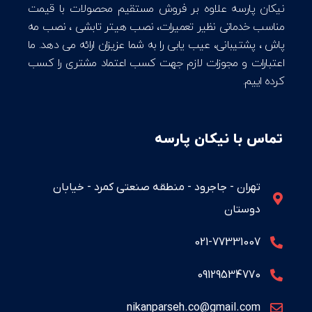
نیکان پارسه علاوه بر فروش مستقیم محصولات با قیمت
مناسب خدماتی نظیر تعمیرات، نصب هیتر تابشی ، نصب مه
پاش ، پشتیبانی، عیب یابی را به شما عزیزان ارائه می دهد. ما
اعتبارات و مجوزات لازم جهت کسب اعتماد مشتری را کسب
کرده اییم.
تماس با نیکان پارسه
تهران - جاجرود - منطقه صنعتی کمرد - خیابان
دوستان
021-77331007
09129534770
nikanparseh.co@gmail.com