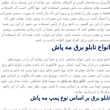
کاربران و صاحبان کسب و کارهای مختلف می توانند از این وسیله برای تنظیم
قسمت های مختلف مه پاش صنعتی استفاده کنند. تنها کافی است که کلیدها و
قطعات مورد نیاز را بفشارند و بدون این که نیاز باشد به صورت دستی تغییراتی
را اعمال کنند، در زمان تعیین شده این تغییرات به وجود بیایند. همان طور که
پیش از این نیز گفتیم، در تابلو برق از تایمر استفاده می شود. از این رو، شما
می توانید تنظیم کنید که سیستم مه پاش شما در بازه زمانی مشخصی روشن
شده و چقدر سرعت داشته باشد. تمام این موارد باعث شده اند که استفاده از
سیستم مه پاش برای افراد فوق العاده راحت تر باشد.
انواع تابلو برق مه پاش
تابلو فرق مه پاش انواع مختلفی دارد و شما می توانید آن را در نمونه های
مختلفی در بازار پیدا کنید. اصلی ترین فاکتوری که باعث تفاوت انواع تابلو برق
می شوند، شامل مواردی مانند نوع تایمر تابلو برق، نوع پمپ مه پاش و سایر
موارد این چنینی می شوند. در ادامه، توضیح می دهیم که چگونه بر اساس نوع
پمپ و نوع تایمر،
تابلو برق مه پاش
به نمونه های مختلفی دسته بندی می شود.
سپس شما می توانید بر اساس پمپ یا تایمر مورد نظر خود، یکی از این تابلو
برق ها را خریداری نمایید.
تابلو برق بر اساس نوع پمپ مه پاش
هر یک از پمپ های مه پاش کاملاً متفاوت هستند و برخی از آنها به صورت تک