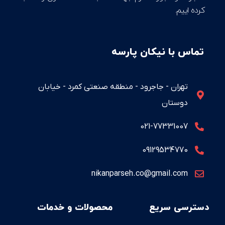
کرده اییم.
تماس با نیکان پارسه
تهران - جاجرود - منطقه صنعتی کمرد - خیابان
دوستان
021-77331007
09129534770
nikanparseh.co@gmail.com
دسترسی سریع
محصولات و خدمات