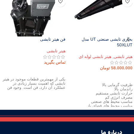
بخاری تابشی صنعتی UT مدل
فن هیتر تابشی
50XLUT
هیتر تابشی
هیتر تابشی
,
هیتر تابشی لوله ای
تماس بگیرید
58.000.000
تومان
اطلاعات بیشتر
افزودن به سبد خرید
یکی از مهمترین قطعات موجود در هیتر
تابشی که اهمیت بسیار زیادی در
ظرفیت گرمایی بالا
عملکرد آن دارد، فن است. وجود فن
راندمان بالا
حرارت تابشی مستقیم
مصرف انرژی کم
مناسب محیط های صنعتی
مناسب محیط های فضای باز
قابل نصب در محیط هایی با ارتفاع 5 تا
7 متر
تابش مستقیم به اجسام
گرم کردن محیط با سرعت بالا
عدم اتلاف انرژی گرمایی
درباره ما