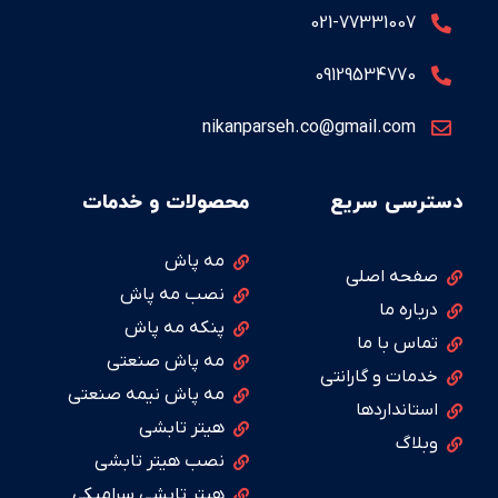
021-77331007
09129534770
nikanparseh.co@gmail.com
دسترسی سریع
محصولات و خدمات
مه پاش
صفحه اصلی
نصب مه پاش
درباره ما
پنکه مه پاش
تماس با ما
مه پاش صنعتی
خدمات و گارانتی
مه پاش نیمه صنعتی
استانداردها
هیتر تابشی
وبلاگ
نصب هیتر تابشی
هیتر تابشی سرامیکی